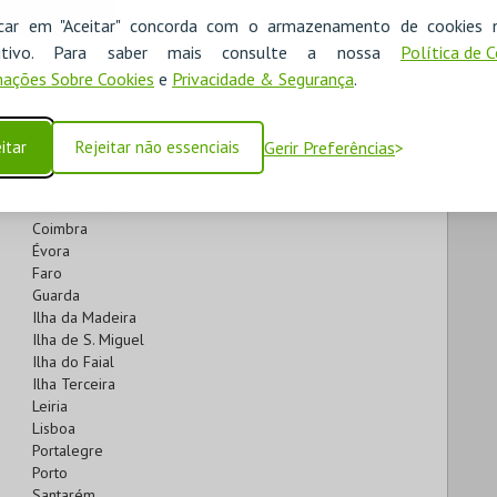
Lisboa
icar em "Aceitar" concorda com o armazenamento de cookies 
Porto
ositivo. Para saber mais consulte a nossa
Política de 
ações Sobre Cookies
e
Privacidade & Segurança
.
Aveiro
Beja
itar
Rejeitar não essenciais
Gerir Preferências
Braga
Bragança
Castelo Branco
Coimbra
Évora
Faro
Guarda
Ilha da Madeira
Ilha de S. Miguel
Ilha do Faial
Ilha Terceira
Leiria
Lisboa
Portalegre
Porto
Santarém