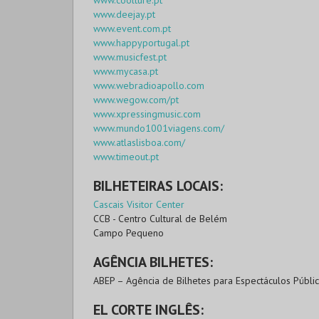
www.coolture.pt
www.deejay.pt
www.event.com.pt
www.happyportugal.pt
www.musicfest.pt
www.mycasa.pt
www.webradioapollo.com
www.wegow.com/pt
www.xpressingmusic.com
www.mundo1001viagens.com/
www.atlaslisboa.com/
www.timeout.pt
BILHETEIRAS LOCAIS:
Cascais Visitor Center
CCB - Centro Cultural de Belém
Campo Pequeno
AGÊNCIA BILHETES:
ABEP – Agência de Bilhetes para Espectáculos Públi
EL CORTE INGLÊS: