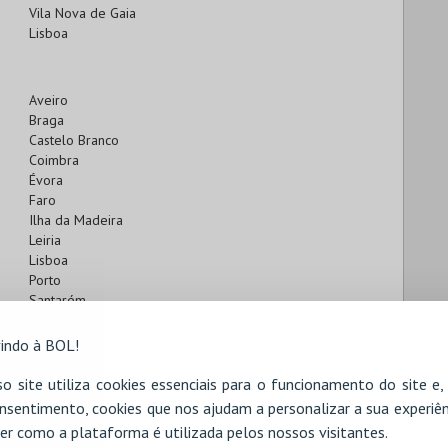
Vila Nova de Gaia
Lisboa
Aveiro
Braga
Castelo Branco
Coimbra
Évora
Faro
Ilha da Madeira
Leiria
Lisboa
Porto
Santarém
Setúbal
Viana do Castelo
indo à BOL!
Vila Real
Viseu
o site utiliza cookies essenciais para o funcionamento do site e
nsentimento, cookies que nos ajudam a personalizar a sua experiên
er como a plataforma é utilizada pelos nossos visitantes.
Braga