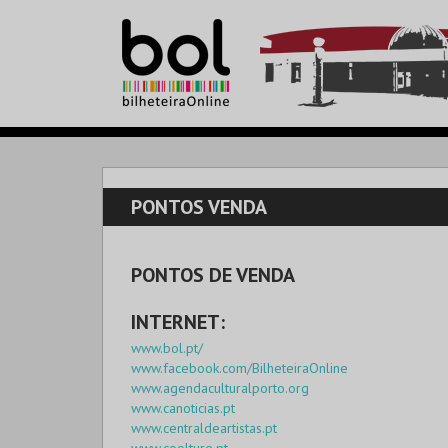
PONTOS VENDA
PONTOS DE VENDA
INTERNET:
www.bol.pt/
www.facebook.com/BilheteiraOnline
www.agendaculturalporto.org
www.canoticias.pt
www.centraldeartistas.pt